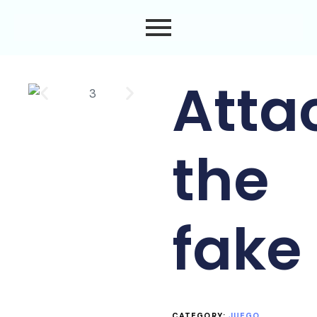
Atta
the
fake
CATEGORY:
JUEGO